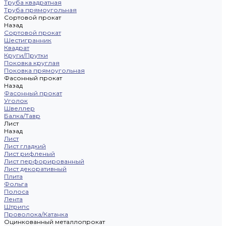
Труба квадратная
Труба прямоугольная
Сортовой прокат
Назад
Сортовой прокат
Шестигранник
Квадрат
Круги/Прутки
Поковка круглая
Поковка прямоугольная
Фасонный прокат
Назад
Фасонный прокат
Уголок
Швеллер
Балка/Тавр
Лист
Назад
Лист
Лист гладкий
Лист рифленый
Лист перфорированный
Лист декоративный
Плита
Фольга
Полоса
Лента
Штрипс
Проволока/Катанка
Оцинкованный металлопрокат