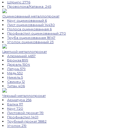
Штрипс
2776
Проволока/Катанка
245
Оцинкованный металлопрокат
Круг оцинкованный
6
Лист оцинкованный
14430
Полоса оцинкованная
6
Профнастил оцинкованный
270
Труба оцинкованная
18147
Уголок оцинкованный
23
Цветной металлопрокат
Алюминий
4657
Бронза
899
Дюраль
1504
Латунь
579
Медь
532
Никель
5
Свинец
12
Титан
406
Черный металлопрокат
Арматура
256
Балка
117
Круг
720
Листовой прокат
119
Профнастил
1401
Трубный прокат
3882
Уголок
219