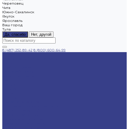
Череповец
Чита
Южно-Сахалинск
Якутск
Ярославль
Ваш город
Тула
Да, спасибо
Нет, другой
8 (487) 252-89-42
8 (800) 600-64-99
Каталог
Нержавеющий металлопрокат
Сетка
Трубный прокат
Сортовой прокат
Фасонный прокат
Лист
Фольга
Полоса
Лента
Штрипс
Проволока/Катанка
Оцинкованный металлопрокат
Круг оцинкованный
Лист оцинкованный
Полоса оцинкованная
Профнастил оцинкованный
Труба оцинкованная