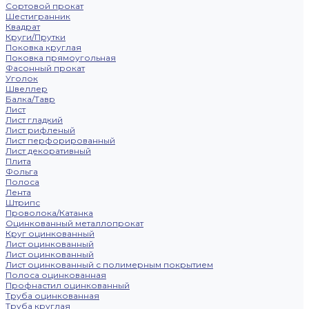
Сортовой прокат
Шестигранник
Квадрат
Круги/Прутки
Поковка круглая
Поковка прямоугольная
Фасонный прокат
Уголок
Швеллер
Балка/Тавр
Лист
Лист гладкий
Лист рифленый
Лист перфорированный
Лист декоративный
Плита
Фольга
Полоса
Лента
Штрипс
Проволока/Катанка
Оцинкованный металлопрокат
Круг оцинкованный
Лист оцинкованный
Лист оцинкованный
Лист оцинкованный с полимерным покрытием
Полоса оцинкованная
Профнастил оцинкованный
Труба оцинкованная
Труба круглая