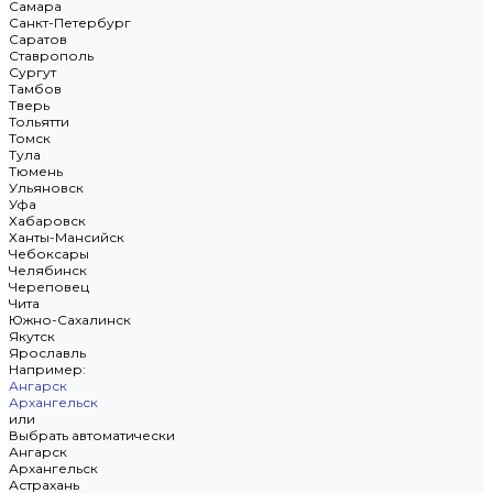
Самара
Санкт-Петербург
Саратов
Ставрополь
Сургут
Тамбов
Тверь
Тольятти
Томск
Тула
Тюмень
Ульяновск
Уфа
Хабаровск
Ханты-Мансийск
Чебоксары
Челябинск
Череповец
Чита
Южно-Сахалинск
Якутск
Ярославль
Например:
Ангарск
Архангельск
или
Выбрать автоматически
Ангарск
Архангельск
Астрахань