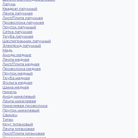
Латунь
Квадрат латунный
Лента латунная
Лист/Плита латунная
Проволока латунная
Пруток латунный
Сетка латунная
Труба латунная
Шестигранник латунный
Электрод латунный
Медь
Аноды медные
Лента медная
Лист/Плита медная
Проволока медная
Пруток медный
Труба медная
Фольга медная
Шина медная
Никель
Анод никелевый
Лента никелевая
Никелевая проволока
Пруток никелевый
Свинец
Титан
Круг титановый
Лента титановая
Лист/Плита титановая
Проволока титановая