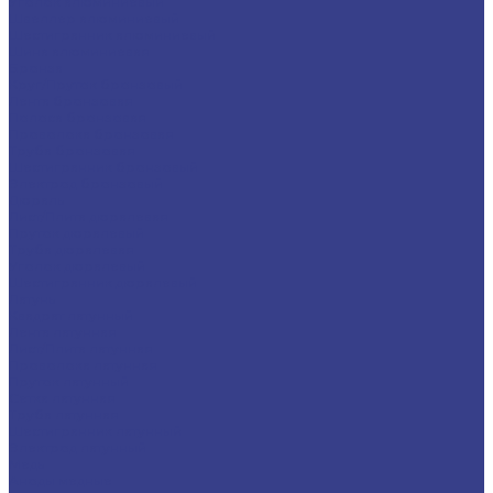
Уголок алюминиевый
Швеллер алюминиевый
Шестигранник алюминиевый
Шина алюминиевая
Бронза
Круг/Пруток бронзовый
Лента бронзовая
Полоса бронзовая
Проволока бронзовая
Труба бронзовая
Шестигранник бронзовый
Электрод бронзовый
Дюраль
Лист/Плита дюралевая
Пруток дюралевый
Труба дюралевая
Уголок дюралевый
Шестигранник дюралевый
Латунь
Квадрат латунный
Лента латунная
Лист/Плита латунная
Проволока латунная
Пруток латунный
Сетка латунная
Труба латунная
Шестигранник латунный
Электрод латунный
Медь
Аноды медные