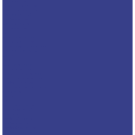
Лента медная
Лист/Плита медная
Проволока медная
Пруток медный
Труба медная
Фольга медная
Шина медная
Никель
Анод никелевый
Лента никелевая
Никелевая проволока
Пруток никелевый
Свинец
Титан
Круг титановый
Лента титановая
Лист/Плита титановая
Проволока титановая
Труба титановая
Черный металлопрокат
Арматура
Балка
Круг
Листовой прокат
Лист рифленый
Профнастил
Трубный прокат
Труба круглая
Труба бесшовная
Труба электросварная