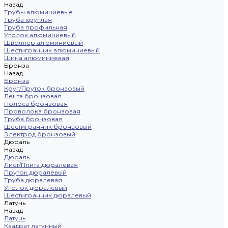
Назад
Трубы алюминиевые
Труба круглая
Труба профильная
Уголок алюминиевый
Швеллер алюминиевый
Шестигранник алюминиевый
Шина алюминиевая
Бронза
Назад
Бронза
Круг/Пруток бронзовый
Лента бронзовая
Полоса бронзовая
Проволока бронзовая
Труба бронзовая
Шестигранник бронзовый
Электрод бронзовый
Дюраль
Назад
Дюраль
Лист/Плита дюралевая
Пруток дюралевый
Труба дюралевая
Уголок дюралевый
Шестигранник дюралевый
Латунь
Назад
Латунь
Квадрат латунный