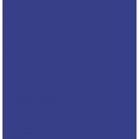
Уголок оцинкованный
Цветной металлопрокат
Алюминий
Бронза
Дюраль
Латунь
Медь
Никель
Свинец
Титан
Черный металлопрокат
Арматура
Балка
Круг
Листовой прокат
Профнастил
Трубный прокат
Уголок
Швеллер
Шестигранник
Трубопроводная арматура
Отводы
Переходы
Тройники
Фланцы
Опоры трубопровода
Спецпредложения
Листы нержавеющие
Труба профильная
Швеллеры