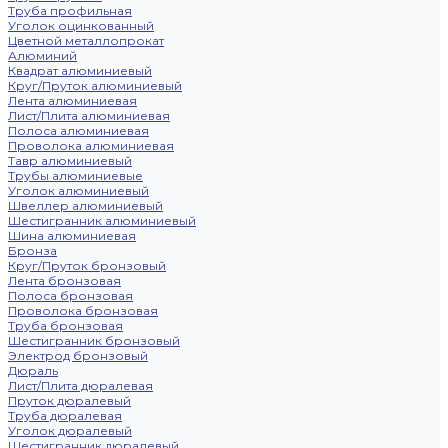
Труба профильная
Уголок оцинкованный
Цветной металлопрокат
Алюминий
Квадрат алюминиевый
Круг/Пруток алюминиевый
Лента алюминиевая
Лист/Плита алюминиевая
Полоса алюминиевая
Проволока алюминиевая
Тавр алюминиевый
Трубы алюминиевые
Уголок алюминиевый
Швеллер алюминиевый
Шестигранник алюминиевый
Шина алюминиевая
Бронза
Круг/Пруток бронзовый
Лента бронзовая
Полоса бронзовая
Проволока бронзовая
Труба бронзовая
Шестигранник бронзовый
Электрод бронзовый
Дюраль
Лист/Плита дюралевая
Пруток дюралевый
Труба дюралевая
Уголок дюралевый
Шестигранник дюралевый