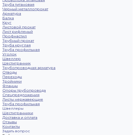
Труба титановая
Черный металлопрокат
Арматура
Балка
Круг
Листовой прокат
Лист рифленый
Профнастил
Трубный прокат
Труба круглая
Труба профильная
Уголок
Швеллер
Шестигранник
Трубопроводная арматура
Отводы
Переходы
Тройники
Фланцы
Опоры трубопровода
Спецпредложения
Листы нержавеющие
Труба профильная
Швеллеры
Шестигранники
Доставка и оплата
Отзывы
Контакты
Задать вопрос