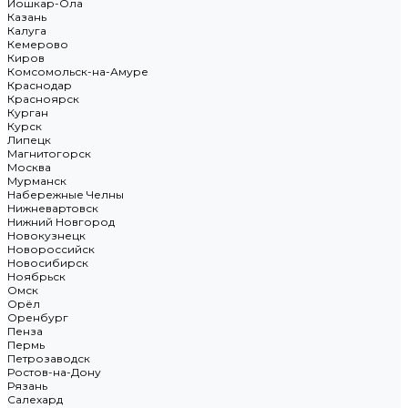
Йошкар-Ола
Казань
Калуга
Кемерово
Киров
Комсомольск-на-Амуре
Краснодар
Красноярск
Курган
Курск
Липецк
Магнитогорск
Москва
Мурманск
Набережные Челны
Нижневартовск
Нижний Новгород
Новокузнецк
Новороссийск
Новосибирск
Ноябрьск
Омск
Орёл
Оренбург
Пенза
Пермь
Петрозаводск
Ростов-на-Дону
Рязань
Салехард