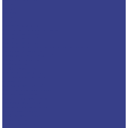
Плита
Фольга
Полоса
Лента
Штрипс
Проволока/Катанка
Оцинкованный металлопрокат
Круг оцинкованный
Лист оцинкованный
Лист оцинкованный
Лист оцинкованный с полимерным покрытием
Полоса оцинкованная
Профнастил оцинкованный
Труба оцинкованная
Труба круглая
Труба профильная
Уголок оцинкованный
Цветной металлопрокат
Алюминий
Квадрат алюминиевый
Круг/Пруток алюминиевый
Лента алюминиевая
Лист/Плита алюминиевая
Полоса алюминиевая
Проволока алюминиевая
Тавр алюминиевый
Трубы алюминиевые
Труба круглая
Труба профильная