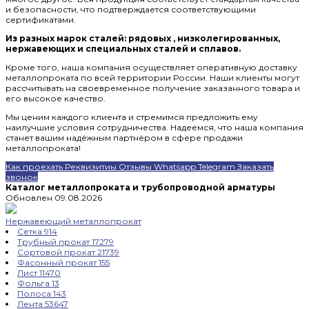
и безопасности, что подтверждается соответствующими
сертификатами.
Из разных марок сталей: рядовых , низколегированных,
нержавеющих и специальных сталей и сплавов.
Кроме того, наша компания осуществляет оперативную доставку
металлопроката по всей территории России. Наши клиенты могут
рассчитывать на своевременное получение заказанного товара и
его высокое качество.
Мы ценим каждого клиента и стремимся предложить ему
наилучшие условия сотрудничества. Надеемся, что наша компания
станет вашим надёжным партнёром в сфере продажи
металлопроката!
Как проехать
Реквизитиы
Отзывы
Whatsapp
Telegram
Заказать
звонок
Каталог металлопроката и трубопроводной арматуры
Обновлен 09.08.2026
Нержавеющий металлопрокат
Сетка
914
Трубный прокат
17279
Сортовой прокат
21739
Фасонный прокат
155
Лист
11470
Фольга
13
Полоса
143
Лента
53647