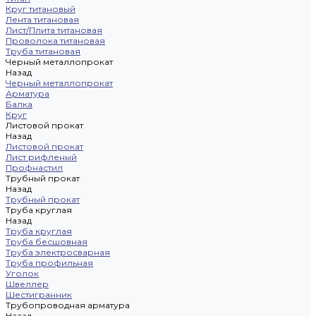
Круг титановый
Лента титановая
Лист/Плита титановая
Проволока титановая
Труба титановая
Черный металлопрокат
Назад
Черный металлопрокат
Арматура
Балка
Круг
Листовой прокат
Назад
Листовой прокат
Лист рифленый
Профнастил
Трубный прокат
Назад
Трубный прокат
Труба круглая
Назад
Труба круглая
Труба бесшовная
Труба электросварная
Труба профильная
Уголок
Швеллер
Шестигранник
Трубопроводная арматура
Назад