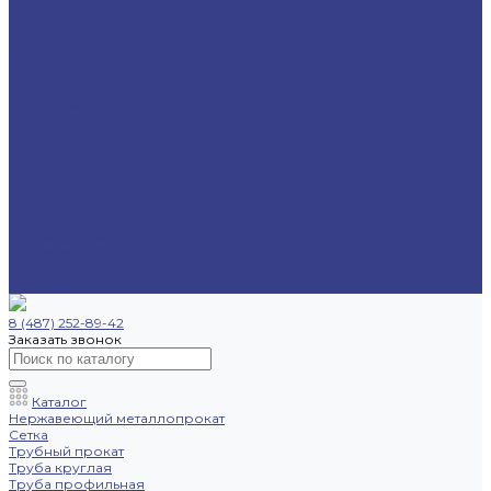
Труба профильная
Уголок
Швеллер
Шестигранник
Трубопроводная арматура
Отводы
Переходы
Тройники
Фланцы
Опоры трубопровода
Спецпредложения
Листы нержавеющие
Труба профильная
Швеллеры
Шестигранники
Доставка и оплата
Отзывы
Контакты
8 (487) 252-89-42
Заказать звонок
Каталог
Нержавеющий металлопрокат
Сетка
Трубный прокат
Труба круглая
Труба профильная