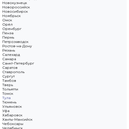
Новокузнецк
Новороссийск
Новосибирск
Ноябрьск
Омск
Орёл
Оренбург
Пенза
Пермь
Петрозаводск
Ростов-на-Дону
Рязань
Салехард
Самара
Санкт-Петербург
Саратов
Ставрополь
Сургут
Тамбов
Тверь
Тольятти
Томск
Тула
Тюмень
Ульяновск
Уфа
Хабаровск
Ханты-Мансийск
Чебоксары
Челябинск