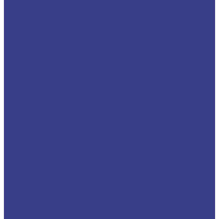
Шестигранники
Доставка и оплата
Отзывы
Контакты
...
Каталог
Нержавеющий металлопрокат
Сетка
Трубный прокат
Труба круглая
Труба электросварная
Труба бесшовная
Труба профильная
Труба квадратная
Труба прямоугольная
Сортовой прокат
Шестигранник
Квадрат
Круги/Прутки
Поковка круглая
Поковка прямоугольная
Фасонный прокат
Уголок
Швеллер
Балка/Тавр
Лист
Лист гладкий
Лист рифленый
Лист перфорированный
Лист декоративный