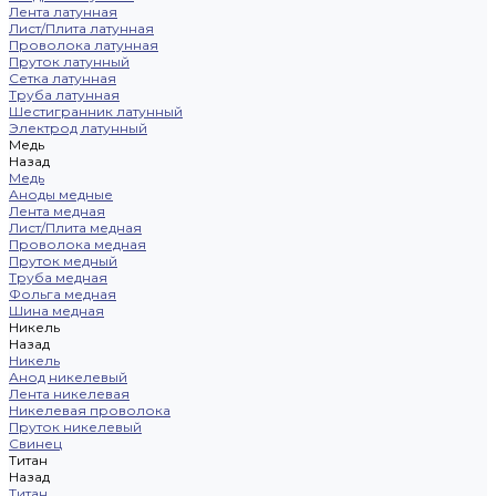
Лента латунная
Лист/Плита латунная
Проволока латунная
Пруток латунный
Сетка латунная
Труба латунная
Шестигранник латунный
Электрод латунный
Медь
Назад
Медь
Аноды медные
Лента медная
Лист/Плита медная
Проволока медная
Пруток медный
Труба медная
Фольга медная
Шина медная
Никель
Назад
Никель
Анод никелевый
Лента никелевая
Никелевая проволока
Пруток никелевый
Свинец
Титан
Назад
Титан