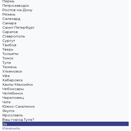
Пермь
Петрозаводск
Ростов-на-Дону
Рязань
Салехард
Самара
Санкт-Петербург
Саратов
Ставрополь
Сургут
Тамбов
Тверь
Тольятти
Томск
Тула
Тюмень
Ульяновск
Уфа
Хабаровск
Ханты-Мансийск
Чебоксары
Челябинск
Череповец
Чита
Южно-Сахалинск
Якутск
Ярославль
Ваш город Тула?
Да
Изменить