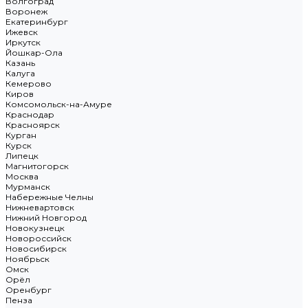
Волгоград
Воронеж
Екатеринбург
Ижевск
Иркутск
Йошкар-Ола
Казань
Калуга
Кемерово
Киров
Комсомольск-на-Амуре
Краснодар
Красноярск
Курган
Курск
Липецк
Магнитогорск
Москва
Мурманск
Набережные Челны
Нижневартовск
Нижний Новгород
Новокузнецк
Новороссийск
Новосибирск
Ноябрьск
Омск
Орёл
Оренбург
Пенза