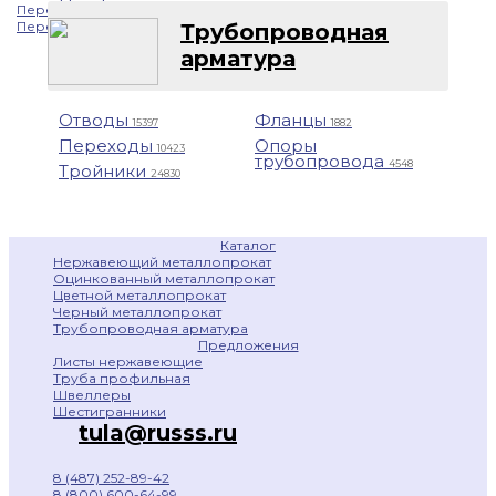
Профнастил
Перейти в Telegram
1401
Перейти в Whatsapp
Трубопроводная
арматура
Отводы
Фланцы
15397
1882
Переходы
Опоры
10423
трубопровода
4548
Тройники
24830
Каталог
Нержавеющий металлопрокат
Оцинкованный металлопрокат
Цветной металлопрокат
Черный металлопрокат
Трубопроводная арматура
Предложения
Листы нержавеющие
Труба профильная
Швеллеры
Шестигранники
tula@russs.ru
8 (487) 252-89-42
8 (800) 600-64-99