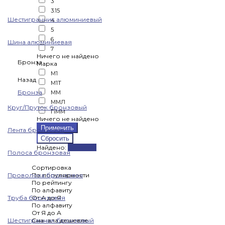
3
3.15
Шестигранник алюминиевый
4
5
6
Шина алюминиевая
7
Ничего не найдено
Бронза
Марка
М1
Назад
М1Т
Бронза
ММ
ММЛ
Круг/Пруток бронзовый
ПММ
Ничего не найдено
Лента бронзовая
Найдено:
Показать
Полоса бронзовая
Сортировка
Проволока бронзовая
По популярности
По рейтингу
По алфавиту
Труба бронзовая
От А до Я
По алфавиту
От Я до А
Шестигранник бронзовый
Сначала дешевле