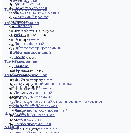
Труба круглая
Круги/Прутки
Иркутск
Поковка круглая
Йошкар-Ола
Труба электросварная
Поковка прямоугольная
Казань
Фасонный прокат
Калуга
Уголок
Кемерово
Труба бесшовная
Швеллер
Киров
Балка/Тавр
Комсомольск-на-Амуре
Труба профильная
Лист
Краснодар
Лист гладкий
Красноярск
Лист рифленый
Курган
Назад
Лист перфорированный
Курск
Труба профильная
Лист декоративный
Липецк
Плита
Магнитогорск
Труба квадратная
Фольга
Москва
Полоса
Мурманск
Лента
Набережные Челны
Труба прямоугольная
Штрипс
Нижневартовск
Проволока/Катанка
Нижний Новгород
Оцинкованный металлопрокат
Новокузнецк
Сортовой прокат
Круг оцинкованный
Новороссийск
Лист оцинкованный
Новосибирск
Назад
Лист оцинкованный
Ноябрьск
Лист оцинкованный с полимерным покрытием
Омск
Сортовой прокат
Полоса оцинкованная
Орёл
Профнастил оцинкованный
Оренбург
Шестигранник
Труба оцинкованная
Пенза
Труба круглая
Пермь
Труба профильная
Петрозаводск
Квадрат
Уголок оцинкованный
Ростов-на-Дону
Цветной металлопрокат