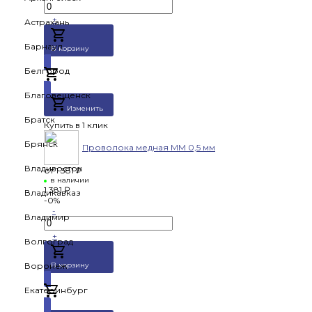
+
Астрахань
Барнаул
В корзину
Белгород
Добавлено
Благовещенск
Изменить
Братск
Купить в 1 клик
Брянск
Проволока медная ММ 0,5 мм
Владивосток
от
1 381 ₽
в наличии
1 381 ₽
Владикавказ
-0%
-
Владимир
+
Волгоград
Воронеж
В корзину
Екатеринбург
Добавлено