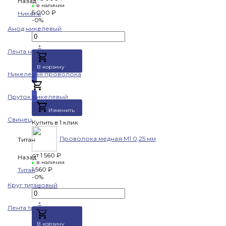
Назад
в наличии
5 000 ₽
Никель
-0%
-
Анод никелевый
+
Лента никелевая
В корзину
Никелевая проволока
Добавлено
Пруток никелевый
Изменить
Свинец
Купить в 1 клик
Проволока медная М1 0,25 мм
Титан
от
1 560 ₽
Назад
в наличии
1 560 ₽
Титан
-0%
-
Круг титановый
+
Лента титановая
В корзину