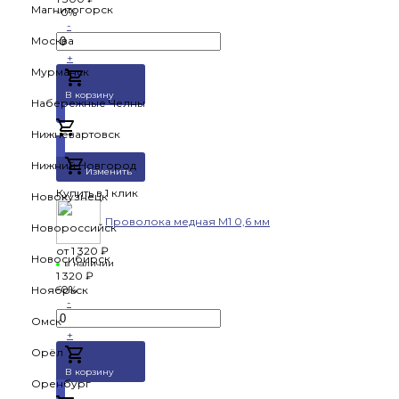
Магнитогорск
-0%
-
Москва
+
Мурманск
В корзину
Набережные Челны
Нижневартовск
Добавлено
Нижний Новгород
Изменить
Купить в 1 клик
Новокузнецк
Проволока медная М1 0,6 мм
Новороссийск
от
1 320 ₽
Новосибирск
в наличии
1 320 ₽
-0%
Ноябрьск
-
Омск
+
Орёл
В корзину
Оренбург