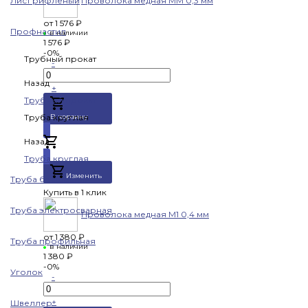
Лист рифленый
Проволока медная ММ 0,3 мм
от
1 576 ₽
Профнастил
в наличии
1 576 ₽
-0%
Трубный прокат
-
Назад
+
Трубный прокат
Труба круглая
В корзину
Назад
Добавлено
Труба круглая
Изменить
Труба бесшовная
Купить в 1 клик
Труба электросварная
Проволока медная М1 0,4 мм
от
1 380 ₽
Труба профильная
в наличии
1 380 ₽
-0%
Уголок
-
+
Швеллер