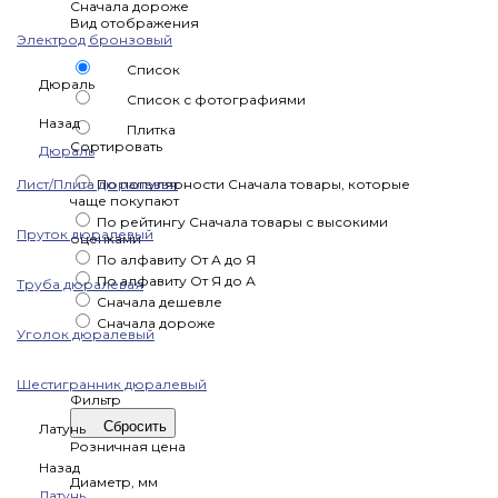
Сначала дороже
Вид отображения
Электрод бронзовый
Список
Дюраль
Список с фотографиями
Назад
Плитка
Сортировать
Дюраль
Лист/Плита дюралевая
По популярности
Сначала товары, которые
чаще покупают
По рейтингу
Сначала товары с высокими
Пруток дюралевый
оценками
По алфавиту
От А до Я
По алфавиту
От Я до А
Труба дюралевая
Сначала дешевле
Сначала дороже
Уголок дюралевый
Шестигранник дюралевый
Фильтр
Сбросить
Латунь
Розничная цена
Назад
Диаметр, мм
Латунь