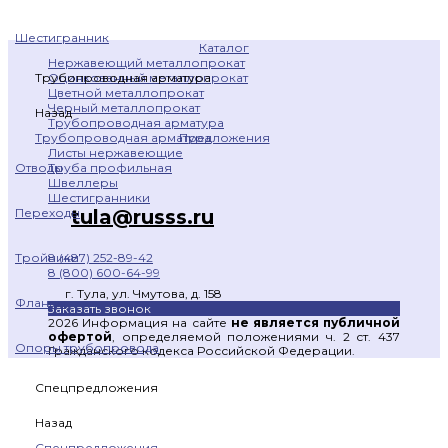
Шестигранник
Каталог
Нержавеющий металлопрокат
Оцинкованный металлопрокат
Трубопроводная арматура
Цветной металлопрокат
Черный металлопрокат
Назад
Трубопроводная арматура
Предложения
Трубопроводная арматура
Листы нержавеющие
Труба профильная
Отводы
Швеллеры
Шестигранники
tula@russs.ru
Переходы
8 (487) 252-89-42
Тройники
8 (800) 600-64-99
г. Тула, ул. Чмутова, д. 158
Фланцы
Заказать звонок
2026 Информация на сайте
не является публичной
офертой
, определяемой положениями ч. 2 ст. 437
Опоры трубопровода
Гражданского кодекса Российской Федерации.
Спецпредложения
Назад
Спецпредложения