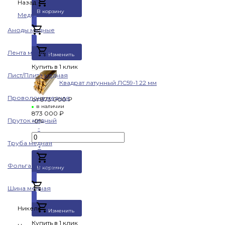
Назад
В корзину
Медь
Аноды медные
Добавлено
Лента медная
Изменить
Купить в 1 клик
Лист/Плита медная
Квадрат латунный ЛС59-1 22 мм
Проволока медная
от
873 000 ₽
в наличии
873 000 ₽
Пруток медный
-0%
-
Труба медная
+
Фольга медная
В корзину
Шина медная
Добавлено
Никель
Изменить
Купить в 1 клик