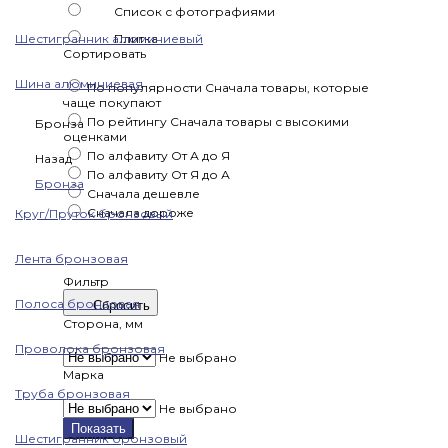
Список с фотографиями
Шестигранник алюминиевый
Плитка
Сортировать
Шина алюминиевая
По популярности
Сначала товары, которые
чаще покупают
По рейтингу
Сначала товары с высокими
Бронза
оценками
По алфавиту
От А до Я
Назад
По алфавиту
От Я до А
Бронза
Сначала дешевле
Сначала дороже
Круг/Пруток бронзовый
Лента бронзовая
Фильтр
Полоса бронзовая
Сбросить
Сторона, мм
Проволока бронзовая
Не выбрано
Марка
Труба бронзовая
Не выбрано
Показать
Шестигранник бронзовый