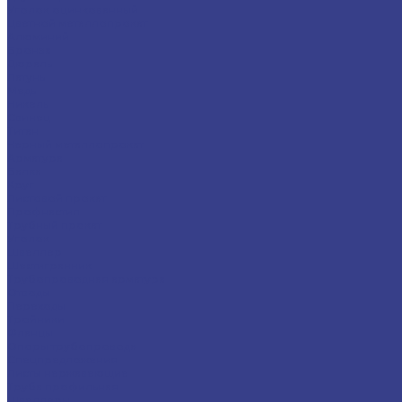
Уголок оцинкованный
Цветной металлопрокат
Алюминий
Бронза
Дюраль
Латунь
Медь
Никель
Свинец
Титан
Черный металлопрокат
Арматура
Балка
Круг
Листовой прокат
Профнастил
Трубный прокат
Уголок
Швеллер
Шестигранник
Трубопроводная арматура
Отводы
Переходы
Тройники
Фланцы
Опоры трубопровода
Спецпредложения
Листы нержавеющие
Труба профильная
Швеллеры