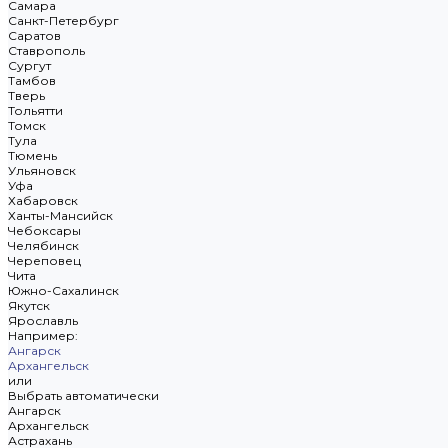
Самара
Санкт-Петербург
Саратов
Ставрополь
Сургут
Тамбов
Тверь
Тольятти
Томск
Тула
Тюмень
Ульяновск
Уфа
Хабаровск
Ханты-Мансийск
Чебоксары
Челябинск
Череповец
Чита
Южно-Сахалинск
Якутск
Ярославль
Например:
Ангарск
Архангельск
или
Выбрать автоматически
Ангарск
Архангельск
Астрахань