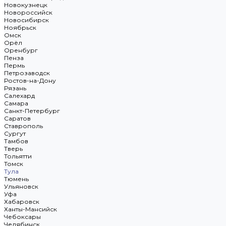
Новокузнецк
Новороссийск
Новосибирск
Ноябрьск
Омск
Орёл
Оренбург
Пенза
Пермь
Петрозаводск
Ростов-на-Дону
Рязань
Салехард
Самара
Санкт-Петербург
Саратов
Ставрополь
Сургут
Тамбов
Тверь
Тольятти
Томск
Тула
Тюмень
Ульяновск
Уфа
Хабаровск
Ханты-Мансийск
Чебоксары
Челябинск