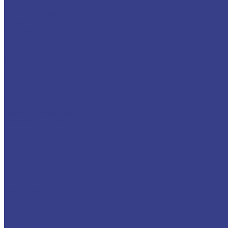
Шестигранники
Доставка и оплата
Отзывы
Контакты
...
Каталог
Нержавеющий металлопрокат
Сетка
Трубный прокат
Труба круглая
Труба электросварная
Труба бесшовная
Труба профильная
Труба квадратная
Труба прямоугольная
Сортовой прокат
Шестигранник
Квадрат
Круги/Прутки
Поковка круглая
Поковка прямоугольная
Фасонный прокат
Уголок
Швеллер
Балка/Тавр
Лист
Лист гладкий
Лист рифленый
Лист перфорированный
Лист декоративный