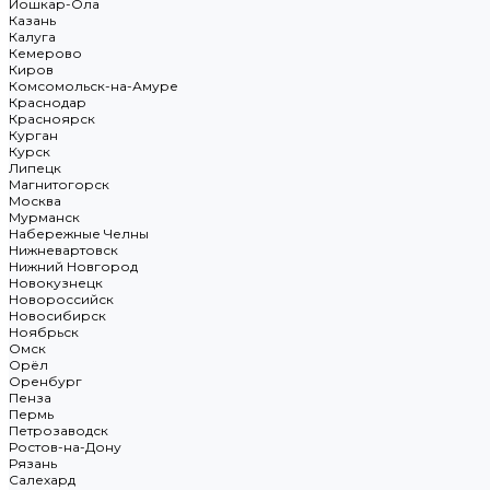
Йошкар-Ола
Казань
Калуга
Кемерово
Киров
Комсомольск-на-Амуре
Краснодар
Красноярск
Курган
Курск
Липецк
Магнитогорск
Москва
Мурманск
Набережные Челны
Нижневартовск
Нижний Новгород
Новокузнецк
Новороссийск
Новосибирск
Ноябрьск
Омск
Орёл
Оренбург
Пенза
Пермь
Петрозаводск
Ростов-на-Дону
Рязань
Салехард