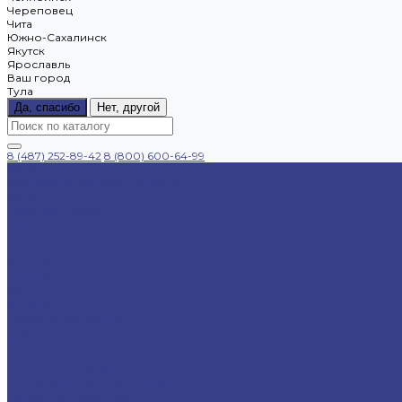
Череповец
Чита
Южно-Сахалинск
Якутск
Ярославль
Ваш город
Тула
Да, спасибо
Нет, другой
8 (487) 252-89-42
8 (800) 600-64-99
Каталог
Нержавеющий металлопрокат
Сетка
Трубный прокат
Сортовой прокат
Фасонный прокат
Лист
Фольга
Полоса
Лента
Штрипс
Проволока/Катанка
Оцинкованный металлопрокат
Круг оцинкованный
Лист оцинкованный
Полоса оцинкованная
Профнастил оцинкованный
Труба оцинкованная