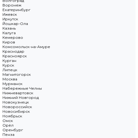
Волгоград
Воронеж
Екатеринбург
Ижевск
Иркутск
Йошкар-Ола
Казань
Калуга
Кемерово
Киров
Комсомольск-на-Амуре
Краснодар
Красноярск
Курган
Курск
Липецк
Магнитогорск
Москва
Мурманск
Набережные Челны
Нижневартовск
Нижний Новгород
Новокузнецк
Новороссийск
Новосибирск
Ноябрьск
Омск
Орёл
Оренбург
Пенза