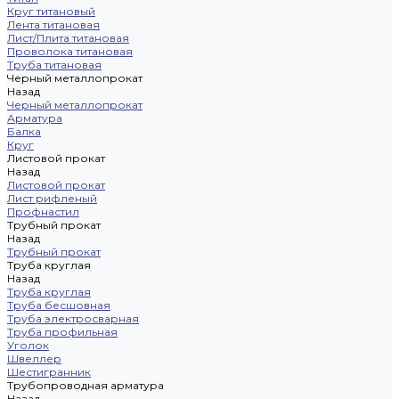
Круг титановый
Лента титановая
Лист/Плита титановая
Проволока титановая
Труба титановая
Черный металлопрокат
Назад
Черный металлопрокат
Арматура
Балка
Круг
Листовой прокат
Назад
Листовой прокат
Лист рифленый
Профнастил
Трубный прокат
Назад
Трубный прокат
Труба круглая
Назад
Труба круглая
Труба бесшовная
Труба электросварная
Труба профильная
Уголок
Швеллер
Шестигранник
Трубопроводная арматура
Назад