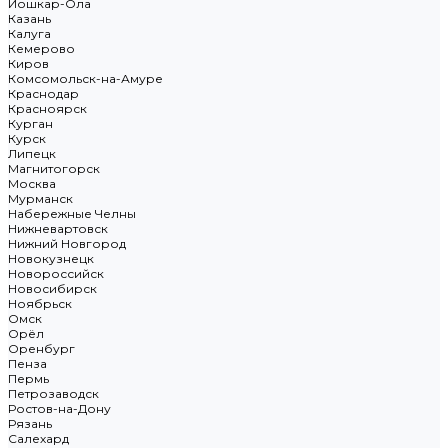
Йошкар-Ола
Казань
Калуга
Кемерово
Киров
Комсомольск-на-Амуре
Краснодар
Красноярск
Курган
Курск
Липецк
Магнитогорск
Москва
Мурманск
Набережные Челны
Нижневартовск
Нижний Новгород
Новокузнецк
Новороссийск
Новосибирск
Ноябрьск
Омск
Орёл
Оренбург
Пенза
Пермь
Петрозаводск
Ростов-на-Дону
Рязань
Салехард