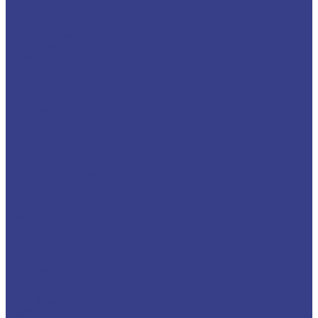
Лента медная
Лист/Плита медная
Проволока медная
Пруток медный
Труба медная
Фольга медная
Шина медная
Никель
Анод никелевый
Лента никелевая
Никелевая проволока
Пруток никелевый
Свинец
Титан
Круг титановый
Лента титановая
Лист/Плита титановая
Проволока титановая
Труба титановая
Черный металлопрокат
Арматура
Балка
Круг
Листовой прокат
Лист рифленый
Профнастил
Трубный прокат
Труба круглая
Труба бесшовная
Труба электросварная