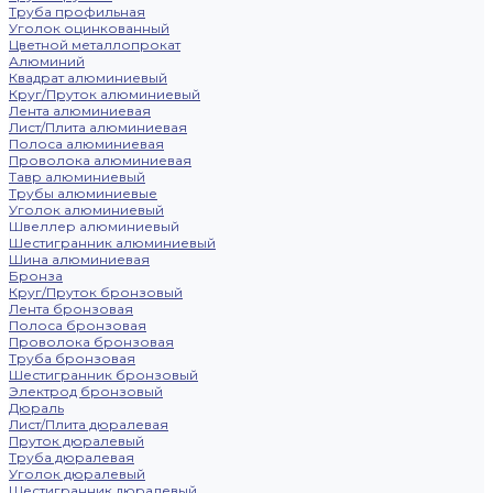
Труба профильная
Уголок оцинкованный
Цветной металлопрокат
Алюминий
Квадрат алюминиевый
Круг/Пруток алюминиевый
Лента алюминиевая
Лист/Плита алюминиевая
Полоса алюминиевая
Проволока алюминиевая
Тавр алюминиевый
Трубы алюминиевые
Уголок алюминиевый
Швеллер алюминиевый
Шестигранник алюминиевый
Шина алюминиевая
Бронза
Круг/Пруток бронзовый
Лента бронзовая
Полоса бронзовая
Проволока бронзовая
Труба бронзовая
Шестигранник бронзовый
Электрод бронзовый
Дюраль
Лист/Плита дюралевая
Пруток дюралевый
Труба дюралевая
Уголок дюралевый
Шестигранник дюралевый