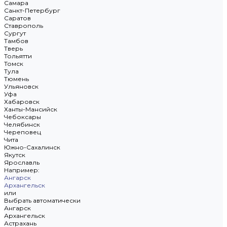
Самара
Санкт-Петербург
Саратов
Ставрополь
Сургут
Тамбов
Тверь
Тольятти
Томск
Тула
Тюмень
Ульяновск
Уфа
Хабаровск
Ханты-Мансийск
Чебоксары
Челябинск
Череповец
Чита
Южно-Сахалинск
Якутск
Ярославль
Например:
Ангарск
Архангельск
или
Выбрать автоматически
Ангарск
Архангельск
Астрахань