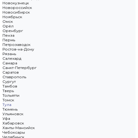
Новокузнецк
Новороссийск
Новосибирск
Ноябрьск
Омск
Орёл
Оренбург
Пенза
Пермь
Петрозаводск
Ростов-на-Дону
Рязань
Салехард
Самара
Санкт-Петербург
Саратов
Ставрополь
Сургут
Тамбов
Тверь
Тольятти
Томск
Тула
Тюмень
Ульяновск
Уфа
Хабаровск
Ханты-Мансийск
Чебоксары
Челябинск