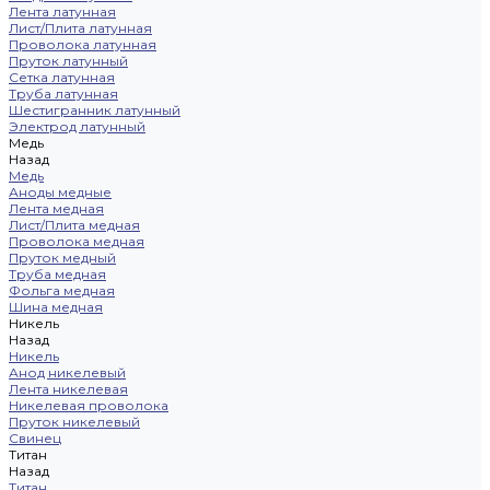
Лента латунная
Лист/Плита латунная
Проволока латунная
Пруток латунный
Сетка латунная
Труба латунная
Шестигранник латунный
Электрод латунный
Медь
Назад
Медь
Аноды медные
Лента медная
Лист/Плита медная
Проволока медная
Пруток медный
Труба медная
Фольга медная
Шина медная
Никель
Назад
Никель
Анод никелевый
Лента никелевая
Никелевая проволока
Пруток никелевый
Свинец
Титан
Назад
Титан