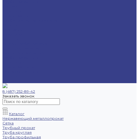
Труба профильная
Уголок
Швеллер
Шестигранник
Трубопроводная арматура
Отводы
Переходы
Тройники
Фланцы
Опоры трубопровода
Спецпредложения
Листы нержавеющие
Труба профильная
Швеллеры
Шестигранники
Доставка и оплата
Отзывы
Контакты
8 (487) 252-89-42
Заказать звонок
Каталог
Нержавеющий металлопрокат
Сетка
Трубный прокат
Труба круглая
Труба профильная