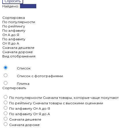
Найдено:
Показать
Сортировка
По популярности
По рейтингу
По алфавиту
От А до Я
По алфавиту
От Я до А
Сначала дешевле
Сначала дороже
Вид отображения
Список
Список с фотографиями
Плитка
Сортировать
По популярности
Сначала товары, которые чаще покупают
По рейтингу
Сначала товары с высокими оценками
По алфавиту
От А до Я
По алфавиту
От Я до А
Сначала дешевле
Сначала дороже