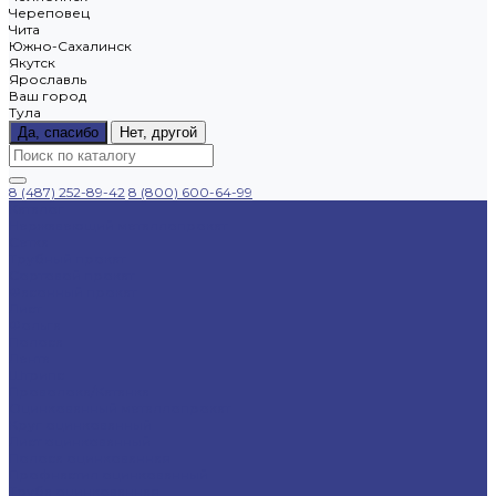
Череповец
Чита
Южно-Сахалинск
Якутск
Ярославль
Ваш город
Тула
Да, спасибо
Нет, другой
8 (487) 252-89-42
8 (800) 600-64-99
Каталог
Нержавеющий металлопрокат
Сетка
Трубный прокат
Сортовой прокат
Фасонный прокат
Лист
Фольга
Полоса
Лента
Штрипс
Проволока/Катанка
Оцинкованный металлопрокат
Круг оцинкованный
Лист оцинкованный
Полоса оцинкованная
Профнастил оцинкованный
Труба оцинкованная