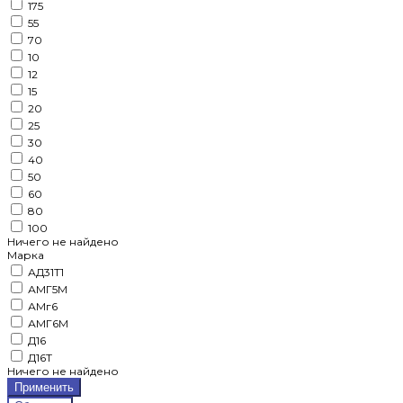
175
55
70
10
12
15
20
25
30
40
50
60
80
100
Ничего не найдено
Марка
АД31Т1
АМГ5М
АМг6
АМГ6М
Д16
Д16Т
Ничего не найдено