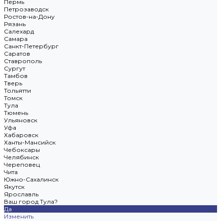
Пермь
Петрозаводск
Ростов-на-Дону
Рязань
Салехард
Самара
Санкт-Петербург
Саратов
Ставрополь
Сургут
Тамбов
Тверь
Тольятти
Томск
Тула
Тюмень
Ульяновск
Уфа
Хабаровск
Ханты-Мансийск
Чебоксары
Челябинск
Череповец
Чита
Южно-Сахалинск
Якутск
Ярославль
Ваш город Тула?
Да
Изменить