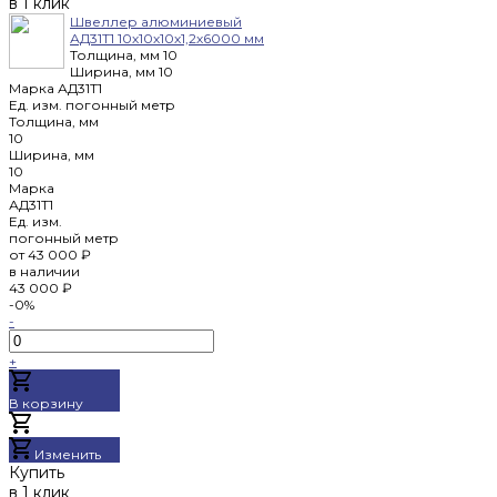
в 1 клик
Швеллер алюминиевый
АД31Т1 10х10х10х1,2х6000 мм
Толщина, мм
10
Ширина, мм
10
Марка
АД31Т1
Ед. изм.
погонный метр
Толщина, мм
10
Ширина, мм
10
Марка
АД31Т1
Ед. изм.
погонный метр
от
43 000 ₽
в наличии
43 000 ₽
-0%
-
+
В корзину
Добавлено
Изменить
Купить
в 1 клик