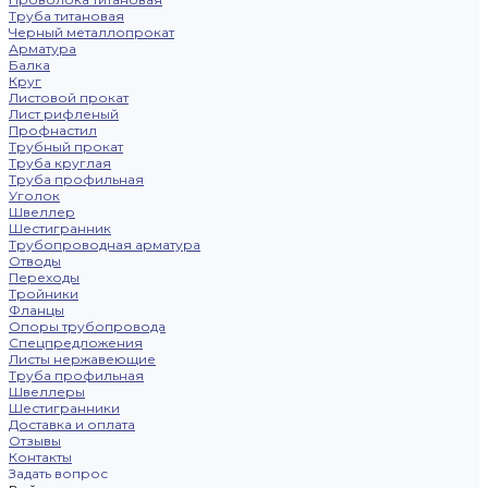
Труба титановая
Черный металлопрокат
Арматура
Балка
Круг
Листовой прокат
Лист рифленый
Профнастил
Трубный прокат
Труба круглая
Труба профильная
Уголок
Швеллер
Шестигранник
Трубопроводная арматура
Отводы
Переходы
Тройники
Фланцы
Опоры трубопровода
Спецпредложения
Листы нержавеющие
Труба профильная
Швеллеры
Шестигранники
Доставка и оплата
Отзывы
Контакты
Задать вопрос