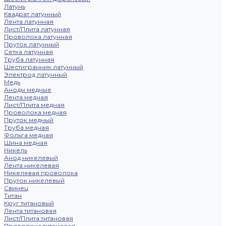
Латунь
Квадрат латунный
Лента латунная
Лист/Плита латунная
Проволока латунная
Пруток латунный
Сетка латунная
Труба латунная
Шестигранник латунный
Электрод латунный
Медь
Аноды медные
Лента медная
Лист/Плита медная
Проволока медная
Пруток медный
Труба медная
Фольга медная
Шина медная
Никель
Анод никелевый
Лента никелевая
Никелевая проволока
Пруток никелевый
Свинец
Титан
Круг титановый
Лента титановая
Лист/Плита титановая
Проволока титановая