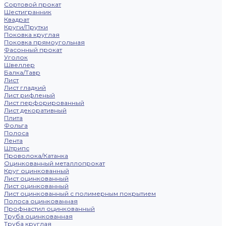
Сортовой прокат
Шестигранник
Квадрат
Круги/Прутки
Поковка круглая
Поковка прямоугольная
Фасонный прокат
Уголок
Швеллер
Балка/Тавр
Лист
Лист гладкий
Лист рифленый
Лист перфорированный
Лист декоративный
Плита
Фольга
Полоса
Лента
Штрипс
Проволока/Катанка
Оцинкованный металлопрокат
Круг оцинкованный
Лист оцинкованный
Лист оцинкованный
Лист оцинкованный с полимерным покрытием
Полоса оцинкованная
Профнастил оцинкованный
Труба оцинкованная
Труба круглая