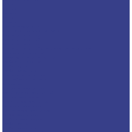
Плита
Фольга
Полоса
Лента
Штрипс
Проволока/Катанка
Оцинкованный металлопрокат
Круг оцинкованный
Лист оцинкованный
Лист оцинкованный
Лист оцинкованный с полимерным покрытием
Полоса оцинкованная
Профнастил оцинкованный
Труба оцинкованная
Труба круглая
Труба профильная
Уголок оцинкованный
Цветной металлопрокат
Алюминий
Квадрат алюминиевый
Круг/Пруток алюминиевый
Лента алюминиевая
Лист/Плита алюминиевая
Полоса алюминиевая
Проволока алюминиевая
Тавр алюминиевый
Трубы алюминиевые
Труба круглая
Труба профильная