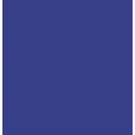
Уголок алюминиевый
Швеллер алюминиевый
Шестигранник алюминиевый
Шина алюминиевая
Бронза
Круг/Пруток бронзовый
Лента бронзовая
Полоса бронзовая
Проволока бронзовая
Труба бронзовая
Шестигранник бронзовый
Электрод бронзовый
Дюраль
Лист/Плита дюралевая
Пруток дюралевый
Труба дюралевая
Уголок дюралевый
Шестигранник дюралевый
Латунь
Квадрат латунный
Лента латунная
Лист/Плита латунная
Проволока латунная
Пруток латунный
Сетка латунная
Труба латунная
Шестигранник латунный
Электрод латунный
Медь
Аноды медные