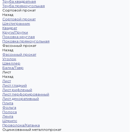
Труба квадратная
Труба прямоугольная
Сортовой прокат
Назад
Сортовой прокат
Шестигранник
Квадрат
Круги/Прутки
Поковка круглая
Поковка прямоугольная
Фасонный прокат
Назад
Фасонный прокат
Уголок
Швеллер
Балка/Тавр
Лист
Назад
Лист
Лист гладкий
Лист рифленый
Лист перфорированный
Лист декоративный
Плита
Фольга
Полоса
Лента
Штрипс
Проволока/Катанка
Оцинкованный металлопрокат