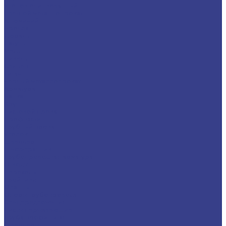
Уголок оцинкованный
Цветной металлопрокат
Алюминий
Бронза
Дюраль
Латунь
Медь
Никель
Свинец
Титан
Черный металлопрокат
Арматура
Балка
Круг
Листовой прокат
Профнастил
Трубный прокат
Уголок
Швеллер
Шестигранник
Трубопроводная арматура
Отводы
Переходы
Тройники
Фланцы
Опоры трубопровода
Спецпредложения
Листы нержавеющие
Труба профильная
Швеллеры