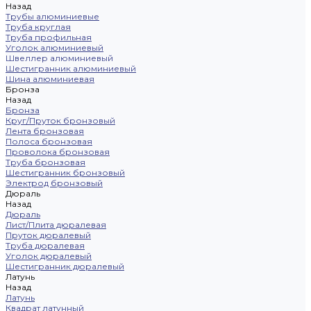
Назад
Трубы алюминиевые
Труба круглая
Труба профильная
Уголок алюминиевый
Швеллер алюминиевый
Шестигранник алюминиевый
Шина алюминиевая
Бронза
Назад
Бронза
Круг/Пруток бронзовый
Лента бронзовая
Полоса бронзовая
Проволока бронзовая
Труба бронзовая
Шестигранник бронзовый
Электрод бронзовый
Дюраль
Назад
Дюраль
Лист/Плита дюралевая
Пруток дюралевый
Труба дюралевая
Уголок дюралевый
Шестигранник дюралевый
Латунь
Назад
Латунь
Квадрат латунный