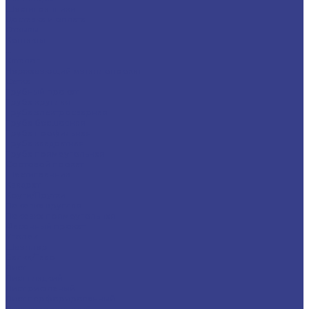
Шестигранники
Доставка и оплата
Отзывы
Контакты
...
Каталог
Нержавеющий металлопрокат
Сетка
Трубный прокат
Труба круглая
Труба электросварная
Труба бесшовная
Труба профильная
Труба квадратная
Труба прямоугольная
Сортовой прокат
Шестигранник
Квадрат
Круги/Прутки
Поковка круглая
Поковка прямоугольная
Фасонный прокат
Уголок
Швеллер
Балка/Тавр
Лист
Лист гладкий
Лист рифленый
Лист перфорированный
Лист декоративный