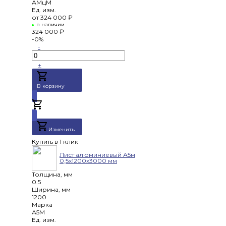
АМцМ
Ед. изм.
от
324 000 ₽
в наличии
324 000 ₽
-0%
-
+
В корзину
Добавлено
Изменить
Купить в 1 клик
Лист алюминиевый А5м
0,5х1200х3000 мм
Толщина, мм
0.5
Ширина, мм
1200
Марка
А5М
Ед. изм.