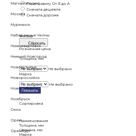
Магнитогорск
По алфавиту
От Я до А
Сначала дешевле
Москва
Сначала дороже
Мурманск
Набережные Челны
Фильтр
Сбросить
Нижневартовск
Розничная цена
Нижний Новгород
Толщина, мм
Новокузнецк
Не выбрано
Марка
Новороссийск
Не выбрано
Новосибирск
Показать
Ноябрьск
Сортировка
Омск
Орёл
Наименование
Толщина, мм
Ширина, мм
Оренбург
Марка