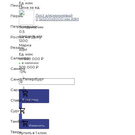
Ед. изм.
Пенза
Цена за ед.
Лист алюминиевый
Пермь
0,5х1200х3000 мм А5М
Петрозаводск
Толщина, мм
0.5
Ширина, мм
Ростов-на-Дону
1200
Марка
Рязань
А5М
Ед. изм.
Салехард
от
309 000 ₽
в наличии
309 000 ₽
Самара
-0%
-
Санкт-Петербург
+
Саратов
В корзину
Ставрополь
Сургут
Добавлено
Тамбов
Изменить
Тверь
Купить в 1 клик