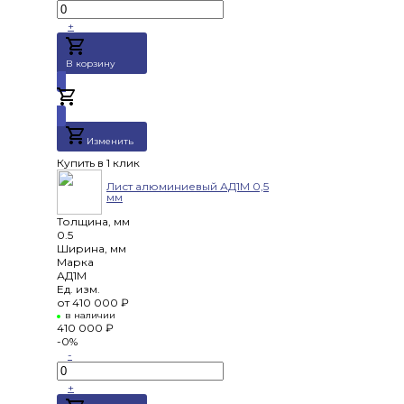
+
В корзину
Добавлено
Изменить
Купить в 1 клик
Лист алюминиевый АД1М 0,5
мм
Толщина, мм
0.5
Ширина, мм
Марка
АД1М
Ед. изм.
от
410 000 ₽
в наличии
410 000 ₽
-0%
-
+