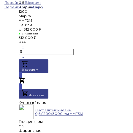
Перейти в Telegram
0.5
Перейти в Whatsapp
Ширина, мм
1200
Марка
АМГ2М
Ед. изм.
от
312 000 ₽
в наличии
312 000 ₽
-0%
-
+
В корзину
Добавлено
Изменить
Купить в 1 клик
Лист алюминиевый
0,5х1200х3000 мм АМГ3М
Толщина, мм
0.5
Ширина, мм