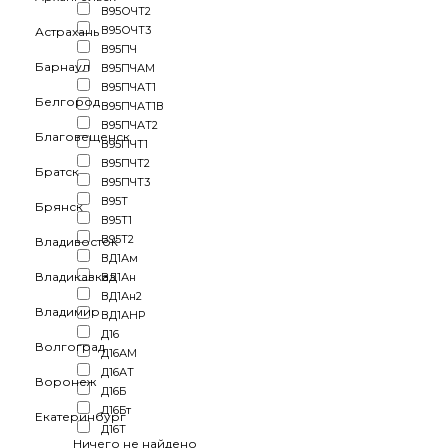
В95ОЧТ2
В95ОЧТ3
Астрахань
В95ПЧ
Барнаул
В95ПЧАМ
В95ПЧАТ1
Белгород
В95ПЧАТ1В
В95ПЧАТ2
Благовещенск
В95ПЧТ1
В95ПЧТ2
Братск
В95ПЧТ3
В95Т
Брянск
В95Т1
В95Т2
Владивосток
ВД1Ам
Владикавказ
ВД1Ан
ВД1Ан2
Владимир
ВД1АНР
Д16
Волгоград
Д16АМ
Д16АТ
Воронеж
Д16Б
Д16Бт
Екатеринбург
Д16Т
Ничего не найдено