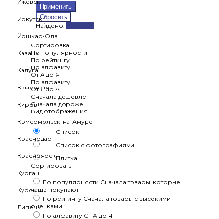
Ижевск
Иркутск
Найдено:
Показать
Йошкар-Ола
Сортировка
По популярности
Казань
По рейтингу
По алфавиту
Калуга
От А до Я
По алфавиту
Кемерово
От Я до А
Сначала дешевле
Сначала дороже
Киров
Вид отображения
Комсомольск-на-Амуре
Список
Краснодар
Список с фотографиями
Красноярск
Плитка
Сортировать
Курган
По популярности
Сначала товары, которые
чаще покупают
Курск
По рейтингу
Сначала товары с высокими
оценками
Липецк
По алфавиту
От А до Я