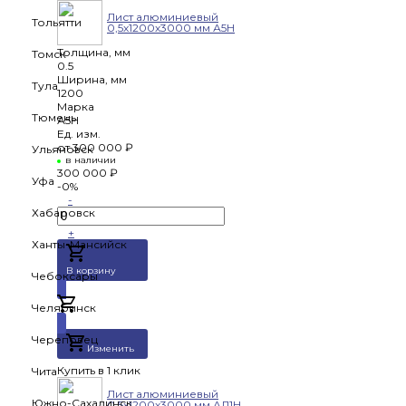
Лист алюминиевый
Тольятти
0,5х1200х3000 мм А5Н
Толщина, мм
Томск
0.5
Ширина, мм
Тула
1200
Марка
Тюмень
А5Н
Ед. изм.
от
300 000 ₽
Ульяновск
в наличии
300 000 ₽
Уфа
-0%
-
Хабаровск
+
Ханты-Мансийск
В корзину
Чебоксары
Челябинск
Добавлено
Череповец
Изменить
Купить в 1 клик
Чита
Лист алюминиевый
Южно-Сахалинск
0,5х1200х3000 мм АД1Н