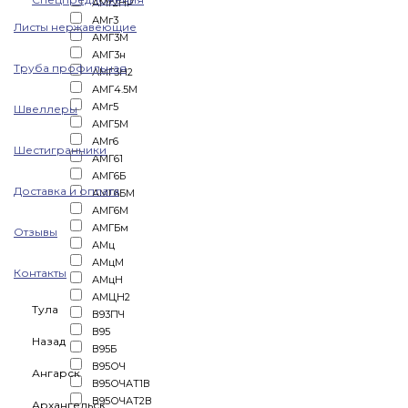
АМг2НР
АМг3
Листы нержавеющие
АМГ3М
АМГ3н
Труба профильная
АМГ3Н2
АМГ4.5М
АМг5
Швеллеры
АМГ5М
АМг6
Шестигранники
АМГ61
АМГ6Б
Доставка и оплата
АМГ6БМ
АМГ6М
АМГБм
Отзывы
АМц
АМцМ
Контакты
АМцН
АМЦН2
Тула
В93ПЧ
В95
Назад
В95Б
В95ОЧ
Ангарск
В95ОЧАТ1В
В95ОЧАТ2В
Архангельск