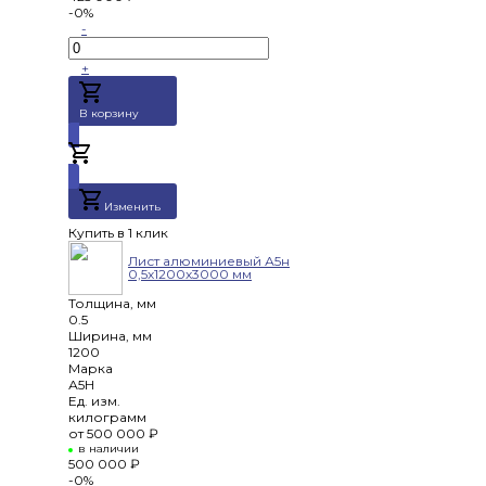
-0%
-
+
В корзину
Добавлено
Изменить
Купить в 1 клик
Лист алюминиевый А5н
0,5х1200х3000 мм
Толщина, мм
0.5
Ширина, мм
1200
Марка
А5Н
Ед. изм.
килограмм
от
500 000 ₽
в наличии
500 000 ₽
-0%