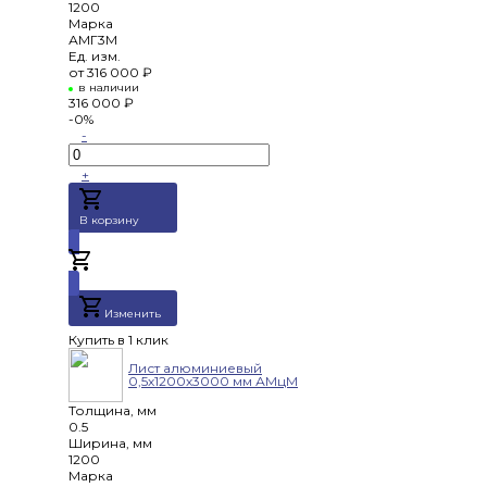
1200
Марка
АМГ3М
Ед. изм.
от
316 000 ₽
в наличии
316 000 ₽
-0%
-
+
В корзину
Добавлено
Изменить
Купить в 1 клик
Лист алюминиевый
0,5х1200х3000 мм АМцМ
Толщина, мм
0.5
Ширина, мм
1200
Марка