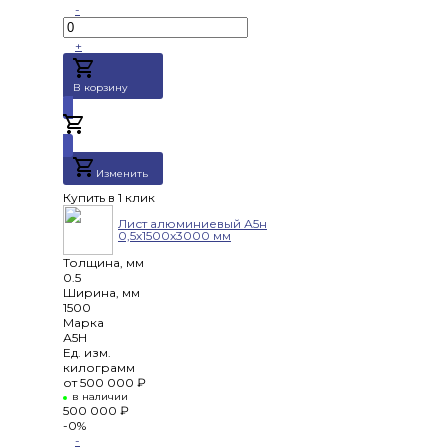
-
+
В корзину
Добавлено
Изменить
Купить в 1 клик
Лист алюминиевый А5н
0,5х1500х3000 мм
Толщина, мм
0.5
Ширина, мм
1500
Марка
А5Н
Ед. изм.
килограмм
от
500 000 ₽
в наличии
500 000 ₽
-0%
-