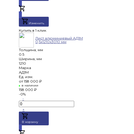
Добавлено
Изменить
Купить в 1 клик
Лист алюминиевый АД1М
0,5х1210х3010 мм
Толщина, мм
0.5
Ширина, мм
1210
Марка
АД1М
Ед. изм.
от
158 000 ₽
в наличии
158 000 ₽
-0%
-
+
В корзину