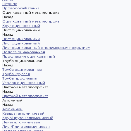
Штрипс
Проволока/Катанка
Оцинкованный металлопрокат
Назад
Оцинкованный металлопрокат
Круг оцинкованный
Лист оцинкованный
Назад
Лист оцинкованный
Лист оцинкованный
Лист оцинкованный с полимерным покрытием
Полоса оцинкованная
Профнастил оцинкованный
Труба оцинкованная
Назад
Труба оцинкованная
Труба круглая
Труба профильная
Уголок оцинкованный
Цветной металлопрокат
Назад
Цветной металлопрокат
Алюминий
Назад
Алюминий
Квадрат алюминиевый
Круг/Пруток алюминиевый
Лента алюминиевая
Лист/Плита алюминиевая
Полоса алюминиевая