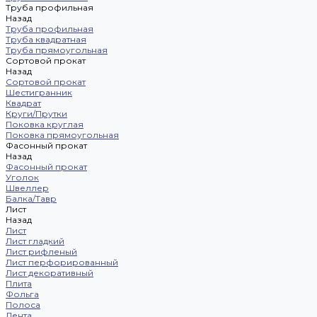
Труба профильная
Назад
Труба профильная
Труба квадратная
Труба прямоугольная
Сортовой прокат
Назад
Сортовой прокат
Шестигранник
Квадрат
Круги/Прутки
Поковка круглая
Поковка прямоугольная
Фасонный прокат
Назад
Фасонный прокат
Уголок
Швеллер
Балка/Тавр
Лист
Назад
Лист
Лист гладкий
Лист рифленый
Лист перфорированный
Лист декоративный
Плита
Фольга
Полоса
Лента