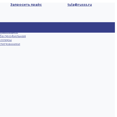
Запросить прайс
tula@russs.ru
ецпредложения
Доставка и
Отзывы
Контакты
ты
оплата
ржавеющие
ба профильная
еллеры
тигранники