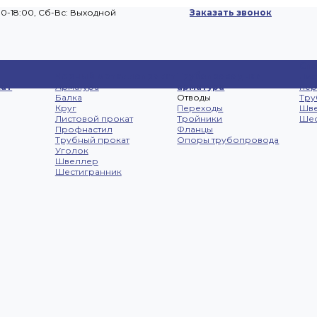
00-18:00, Cб-Вс: Выходной
Заказать звонок
Сп
Черный металлопрокат
Трубопроводная
Лис
ат
Арматура
арматура
не
Балка
Отводы
Тру
Круг
Переходы
Шв
Листовой прокат
Тройники
Шес
Профнастил
Фланцы
Трубный прокат
Опоры трубопровода
Уголок
Швеллер
Шестигранник