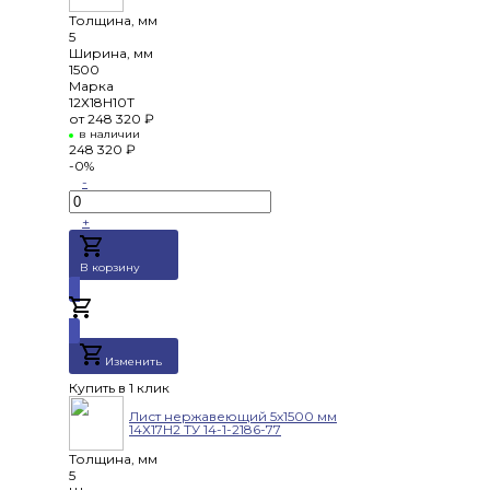
Толщина, мм
5
Ширина, мм
1500
Марка
12Х18Н10Т
от
248 320 ₽
в наличии
248 320 ₽
-0%
-
+
В корзину
Добавлено
Изменить
Купить в 1 клик
Лист нержавеющий 5х1500 мм
14Х17Н2 ТУ 14-1-2186-77
Толщина, мм
5