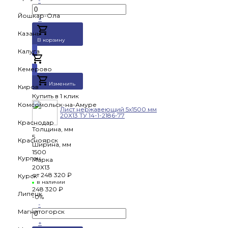
-
Йошкар-Ола
+
Казань
В корзину
Калуга
Добавлено
Кемерово
Изменить
Киров
Купить в 1 клик
Комсомольск-на-Амуре
Лист нержавеющий 5х1500 мм
20Х13 ТУ 14-1-2186-77
Краснодар
Толщина, мм
5
Красноярск
Ширина, мм
1500
Курган
Марка
20Х13
от
248 320 ₽
Курск
в наличии
248 320 ₽
Липецк
-0%
-
Магнитогорск
+