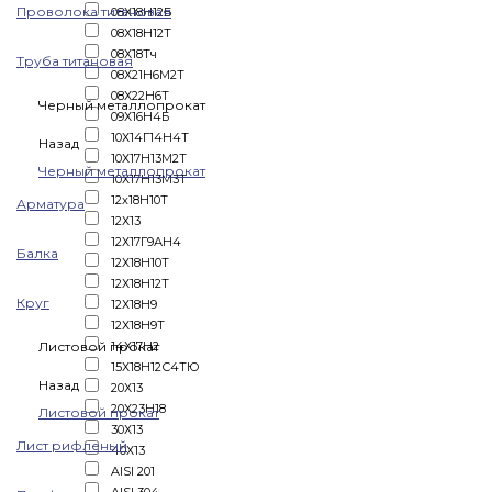
Проволока титановая
08Х18Н12Б
08Х18Н12Т
08Х18Тч
Труба титановая
08Х21Н6М2Т
08Х22Н6Т
Черный металлопрокат
09Х16Н4Б
10Х14Г14Н4Т
Назад
10Х17Н13М2Т
Черный металлопрокат
10Х17Н13М3Т
12x18Н10Т
Арматура
12Х13
12Х17Г9АН4
Балка
12Х18Н10Т
12Х18Н12Т
Круг
12Х18Н9
12Х18Н9Т
Листовой прокат
14Х17Н2
15Х18Н12С4ТЮ
Назад
20Х13
20Х23Н18
Листовой прокат
30Х13
Лист рифленый
40Х13
AISI 201