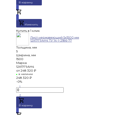
В корзину
Добавлено
Изменить
Купить в 1 клик
Лист нержавеющий 5х1500 мм
12Х17Г9АН4 ТУ 14-1-2186-77
Толщина, мм
5
Ширина, мм
1500
Марка
12Х17Г9АН4
от
248 320 ₽
в наличии
248 320 ₽
-0%
-
+
В корзину