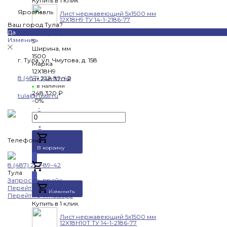
Купить в 1 клик
Ярославль
Лист нержавеющий 5х1500 мм
12Х18Н9 ТУ 14-1-2186-77
Ваш город Тула?
Да
Толщина, мм
Изменить
5
Ширина, мм
1500
г. Тула, ул. Чмутова, д. 158
Марка
12Х18Н9
8 (487) 252-89-42
от
248 320 ₽
в наличии
248 320 ₽
tula@russs.ru
-0%
-
+
Телефоны
В корзину
8 (487) 252-89-42
Добавлено
Тула
Запросить прайс
Перейти в Telegram
Изменить
Перейти в Whatsapp
Купить в 1 клик
Лист нержавеющий 5х1500 мм
12Х18Н10Т ТУ 14-1-2186-77