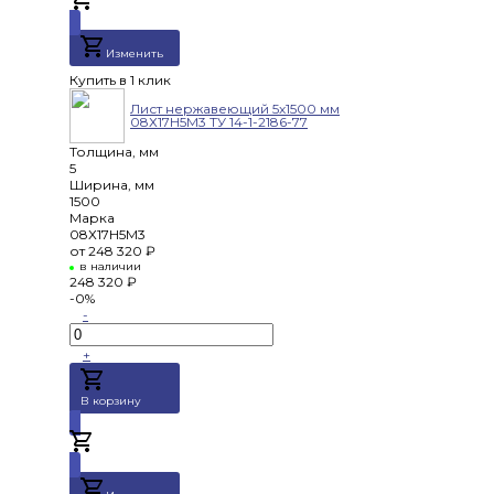
Добавлено
Изменить
Купить в 1 клик
Лист нержавеющий 5х1500 мм
08Х17Н5М3 ТУ 14-1-2186-77
Толщина, мм
5
Ширина, мм
1500
Марка
08Х17Н5М3
от
248 320 ₽
в наличии
248 320 ₽
-0%
-
+
В корзину
Добавлено