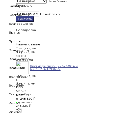
Не выбрано
Лист/рулон
Барнаул
Не выбрано
Белгород
Показать
Благовещенск
Сортировка
Братск
Брянск
Наименование
Толщина, мм
Владивосток
Ширина, мм
Марка
Владикавказ
Цена за ед.
Лист нержавеющий 5х1500 мм
Владимир
12Х13 ТУ 14-1-2186-77
Толщина, мм
Волгоград
5
Ширина, мм
Воронеж
1500
Марка
Екатеринбург
12Х13
от
248 320 ₽
в наличии
Ижевск
248 320 ₽
-0%
Иркутск