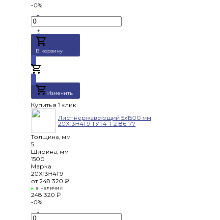
-0%
-
+
В корзину
Добавлено
Изменить
Купить в 1 клик
Лист нержавеющий 5х1500 мм
20Х13Н4Г9 ТУ 14-1-2186-77
Толщина, мм
5
Ширина, мм
1500
Марка
20Х13Н4Г9
от
248 320 ₽
в наличии
248 320 ₽
-0%
-