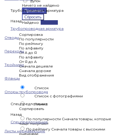
рулон
Ничего не найдено
Трубопроводная арматура
Назад
Найдено:
Показать
Трубопроводная арматура
Сортировка
Отводы
По популярности
По рейтингу
По алфавиту
Переходы
От А до Я
По алфавиту
От Я до А
Тройники
Сначала дешевле
Сначала дороже
Вид отображения
Фланцы
Список
Опоры трубопровода
Список с фотографиями
Спецпредложения
Плитка
Сортировать
Назад
По популярности
Сначала товары, которые
Спецпредложения
чаще покупают
По рейтингу
Сначала товары с высокими
Листы нержавеющие
оценками