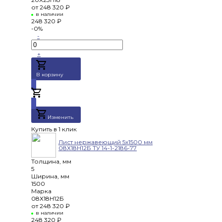
от
248 320 ₽
в наличии
248 320 ₽
-0%
-
+
В корзину
Добавлено
Изменить
Купить в 1 клик
Лист нержавеющий 5х1500 мм
08Х18Н12Б ТУ 14-1-2186-77
Толщина, мм
5
Ширина, мм
1500
Марка
08Х18Н12Б
от
248 320 ₽
в наличии
248 320 ₽