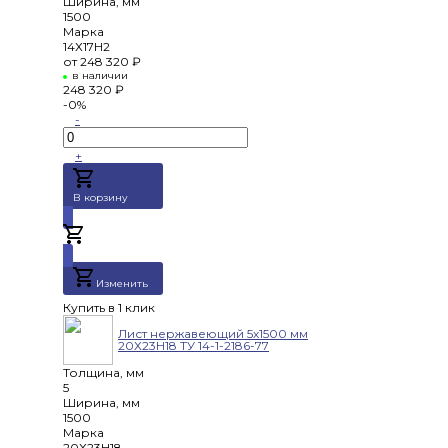
Ширина, мм
1500
Марка
14Х17Н2
от
248 320 ₽
в наличии
248 320 ₽
-0%
-
+
В корзину
Добавлено
Изменить
Купить в 1 клик
Лист нержавеющий 5х1500 мм
20Х23Н18 ТУ 14-1-2186-77
Толщина, мм
5
Ширина, мм
1500
Марка
20Х23Н18