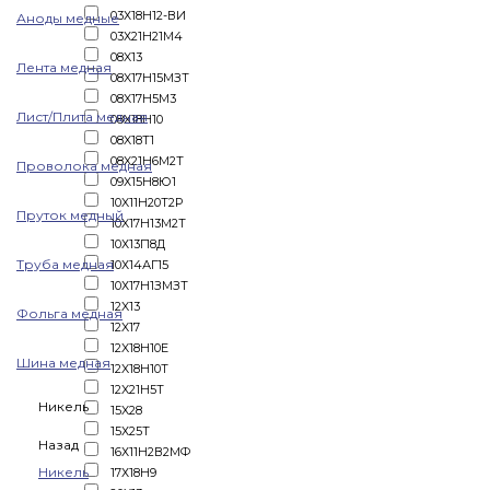
03Х18Н12-ВИ
Аноды медные
03Х21Н21М4
08X13
Лента медная
08X17H15МЗТ
08X17H5M3
Лист/Плита медная
08X18H10
08X18T1
08X21Н6М2Т
Проволока медная
09Х15Н8Ю1
10X11Н20Т2Р
Пруток медный
10X17H13M2T
10Х13П8Д
Труба медная
10Х14АГ15
10Х17Н1ЗМЗТ
12X13
Фольга медная
12X17
12X18H10E
Шина медная
12X18H10T
12X21H5T
Никель
15X28
15Х25Т
Назад
16Х11Н2В2МФ
Никель
17Х18Н9