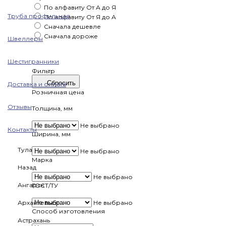
По алфавиту
От А до Я
Труба профильная
По алфавиту
От Я до А
Сначала дешевле
Сначала дороже
Швеллеры
Шестигранники
Фильтр
Сбросить
Доставка и оплата
Розничная цена
Отзывы
Толщина, мм
Не выбрано
Контакты
Ширина, мм
Тула
Не выбрано
Марка
Назад
Не выбрано
Ангарск
ГОСТ/ТУ
Архангельск
Не выбрано
Способ изготовления
Астрахань